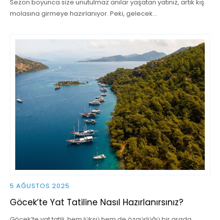
Sezon boyunca size unutulmaz anılar yaşatan yatınız, artık kış
molasına girmeye hazırlanıyor. Peki, gelecek…
5 AĞUSTOS 2025
Göcek’te Yat Tatiline Nasıl Hazırlanırsınız?
Göcek’te yat tatili, hem lüksü hem de özgürlüğü bir arada