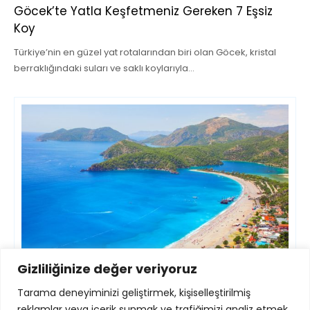
Göcek’te Yatla Keşfetmeniz Gereken 7 Eşsiz
Koy
Türkiye’nin en güzel yat rotalarından biri olan Göcek, kristal
berraklığındaki suları ve saklı koylarıyla…
Gizliliğinize değer veriyoruz
Tarama deneyiminizi geliştirmek, kişiselleştirilmiş
reklamlar veya içerik sunmak ve trafiğimizi analiz etmek