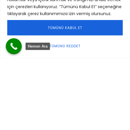
16 TEMMUZ 2025
için çerezleri kullanıyoruz. “Tümünü Kabul Et” seçeneğine
Muğla’da Gezilecek Yerler Detaylı Rehberi
tıklayarak çerez kullanımımıza izin vermiş olursunuz.
Muğla, doğal güzellikleri, tarihi zenginlikleri ve masmavi
deniziyle Türkiye’nin en gözde turistik bölgelerinden birisidir.…
TÜMÜNÜ KABUL ET
TÜMÜNÜ REDDET
Hemen Ara
14 TEMMUZ 2025