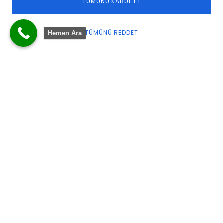
TÜMÜNÜ KABUL ET
TÜMÜNÜ REDDET
Hemen Ara
Satori Yachts, Göcek merkezli uzman bir denizcilik markası
olarak, tekne sahiplerine üst düzey bakım, onarım, kara park
ve kışlama hizmetleri sunmaktadır.
Kurumsal
Hakkımızda
Hizmetler
Blog
İletişim